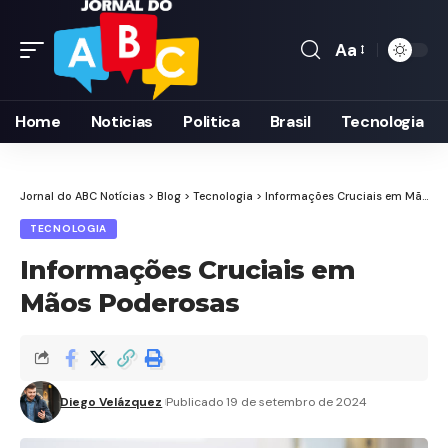
Aa
Font
Resizer
Home
Noticias
Politica
Brasil
Tecnologia
Jornal do ABC Notícias
>
Blog
>
Tecnologia
>
Informações Cruciais em Mãos Poderosas
TECNOLOGIA
Informações Cruciais em
Mãos Poderosas
Diego Velázquez
Publicado 19 de setembro de 2024