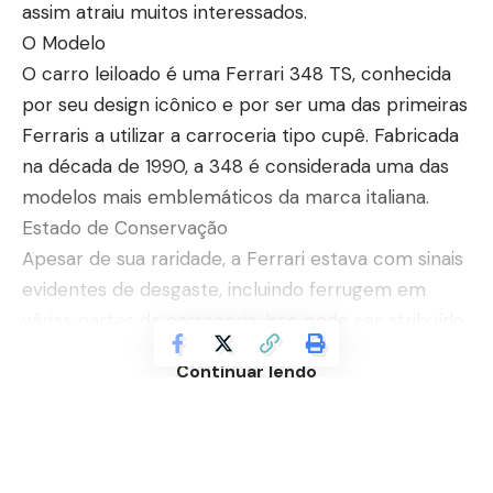
assim atraiu muitos interessados.
O Modelo
O carro leiloado é uma Ferrari 348 TS, conhecida
por seu design icônico e por ser uma das primeiras
Ferraris a utilizar a carroceria tipo cupê. Fabricada
na década de 1990, a 348 é considerada uma das
modelos mais emblemáticos da marca italiana.
Estado de Conservação
Apesar de sua raridade, a Ferrari estava com sinais
evidentes de desgaste, incluindo ferrugem em
várias partes da carroceria. Isso pode ser atribuído
à falta de manutenção adequada ao longo dos
Continuar lendo
anos. Os potenciais compradores precisavam estar
cientes dos custos de restauração que o veículo
exigiria.
Interesse do Público