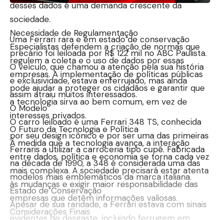
desses dados é uma demanda crescente da
sociedade.
Necessidade de Regulamentação
Uma Ferrari rara e em estado de conservação
Especialistas defendem a criação de normas que
precário foi leiloada por R$ 122 mil no ABC Paulista.
regulem a coleta e o uso de dados por essas
O veículo, que chamou a atenção pela sua história
empresas. A implementação de políticas públicas
e exclusividade, estava enferrujado, mas ainda
pode ajudar a proteger os cidadãos e garantir que
assim atraiu muitos interessados.
a tecnologia sirva ao bem comum, em vez de
O Modelo
interesses privados.
O carro leiloado é uma Ferrari 348 TS, conhecida
O Futuro da Tecnologia e Política
por seu design icônico e por ser uma das primeiras
À medida que a tecnologia avança, a interação
Ferraris a utilizar a carroceria tipo cupê. Fabricada
entre dados, política e economia se torna cada vez
na década de 1990, a 348 é considerada uma das
mais complexa. A sociedade precisará estar atenta
modelos mais emblemáticos da marca italiana.
às mudanças e exigir maior responsabilidade das
Estado de Conservação
empresas que detêm informações valiosas.
Apesar de sua raridade, a Ferrari estava com sinais
Considerações Finais
evidentes de desgaste, incluindo ferrugem em