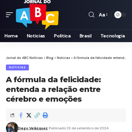
Aa
Font
Resizer
Home
Noticias
Politica
Brasil
Tecnologia
Jornal do ABC Notícias
>
Blog
>
Noticias
>
A fórmula da felicidade: entenda a relação entre cérebro e emoções
NOTICIAS
A fórmula da felicidade:
entenda a relação entre
cérebro e emoções
Diego Velázquez
Publicado 23 de setembro de 2024