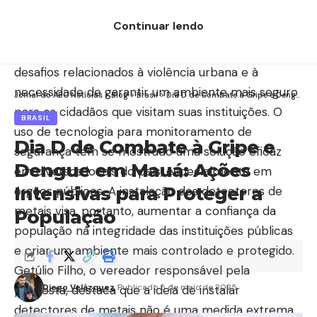
discussões sobre a crescente preocupação com a
Continuar lendo
segurança nos espaços públicos. São Caetano,
como muitas outras cidades, tem enfrentado
desafios relacionados à violência urbana e à
necessidade de garantir um ambiente mais seguro
Jornal do ABC Notícias
>
Blog
>
Brasil
>
Dia D de Combate à Gripe e Dengue em Mauá: Ações Intensivas para Proteger a População
para os cidadãos que visitam suas instituições. O
BRASIL
uso de tecnologia para monitoramento de
Dia D de Combate à Gripe e
segurança tem se mostrado uma solução eficaz
Dengue em Mauá: Ações
em diversos locais do país, especialmente em
Intensivas para Proteger a
órgãos públicos. A instalação dos detectores de
metais visa, portanto, aumentar a confiança da
População
população na integridade das instituições públicas
e criar um ambiente mais controlado e protegido.
Getúlio Filho, o vereador responsável pela
Diego Velázquez
Publicado 5 de maio de 2025
proposta, destaca que a ideia de instalar
detectores de metais não é uma medida extrema,