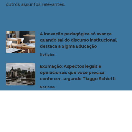
outros assuntos relevantes.
A inovação pedagógica só avança
quando sai do discurso institucional,
destaca a Sigma Educação
Noticias
Exumação: Aspectos legais e
operacionais que você precisa
conhecer, segundo Tiaggo Schietti
Noticias