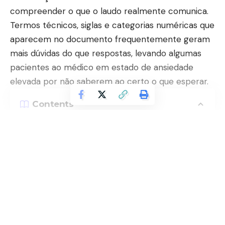
compreender o que o laudo realmente comunica.
Termos técnicos, siglas e categorias numéricas que
aparecem no documento frequentemente geram
mais dúvidas do que respostas, levando algumas
pacientes ao médico em estado de ansiedade
elevada por não saberem ao certo o que esperar.
Contents
O que é o sistema BI-RADS e por que ele foi
criado?
Continuar lendo
As categorias que exigem atenção e o que cada
uma implica na prática
Como usar o laudo como ferramenta de diálogo
com o médico?
O que é o laudo BI-RADS e como as
O laudo mamográfico segue um sistema de
mulheres devem interpretar esse