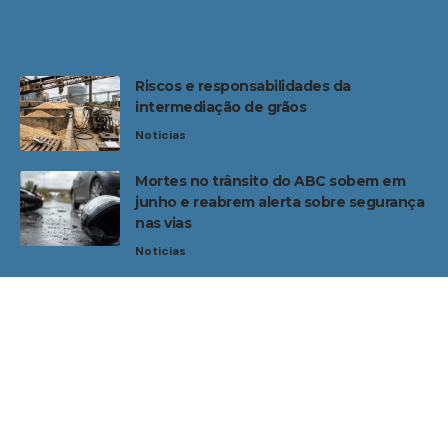
Riscos e responsabilidades da
intermediação de grãos
Noticias
Mortes no trânsito do ABC sobem em
junho e reabrem alerta sobre segurança
nas vias
Noticias
Home
Sobre Nós
Noticias
Quem Faz
Contato