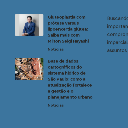
Gluteoplastia com
Buscando
prótese versus
importam
lipoenxertia glútea:
compromi
Saiba mais com
Milton Seigi Hayashi
imparciai
Noticias
assuntos 
Base de dados
cartográficos do
sistema hídrico de
São Paulo: como a
atualização fortalece
a gestão e o
planejamento urbano
Noticias