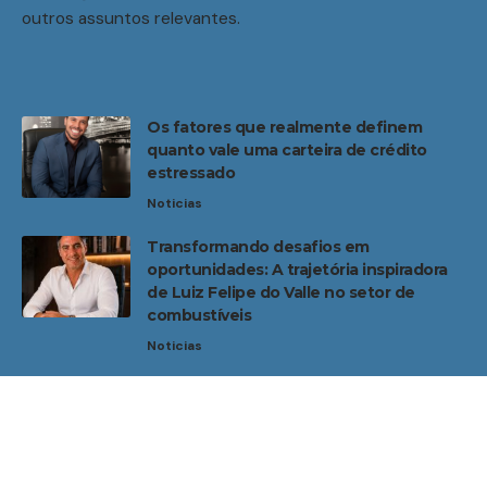
outros assuntos relevantes.
Os fatores que realmente definem
quanto vale uma carteira de crédito
estressado
Noticias
Transformando desafios em
oportunidades: A trajetória inspiradora
de Luiz Felipe do Valle no setor de
combustíveis
Noticias