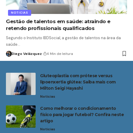
NOTICIAS
Gestão de talentos em saúde: atraindo e
retendo profissionais qualificados
Segundo o Instituto IBDSocial, a gestão de talentos na área da
saúde…
Diego Velázquez
4 Min de leitura
Gluteoplastia com prótese versus
lipoenxertia glútea: Saiba mais com
Milton Seigi Hayashi
Noticias
Como melhorar o condicionamento
físico para jogar futebol? Confira neste
artigo
Noticias