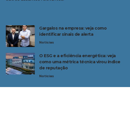
Gargalos na empresa: veja como
identificar sinais de alerta
Noticias
O ESG e a eficiência energética: veja
como uma métrica técnica virou índice
de reputação
Noticias
Home
Sobre Nós
Noticias
Quem Faz
Contato