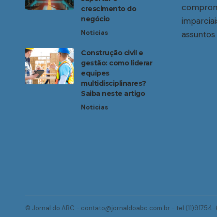
compromi
crescimento do
negócio
imparciai
Noticias
assuntos 
Construção civil e
gestão: como liderar
equipes
multidisciplinares?
Saiba neste artigo
Noticias
© Jornal do ABC -
contato@jornaldoabc.com.br
- tel.(11)91754