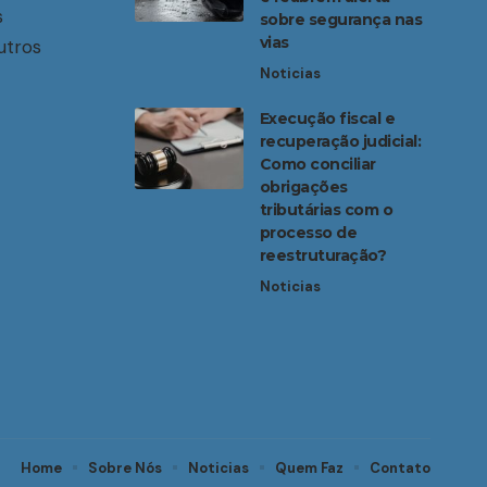
s
sobre segurança nas
vias
utros
Noticias
Execução fiscal e
recuperação judicial:
Como conciliar
obrigações
tributárias com o
processo de
reestruturação?
Noticias
Home
Sobre Nós
Noticias
Quem Faz
Contato