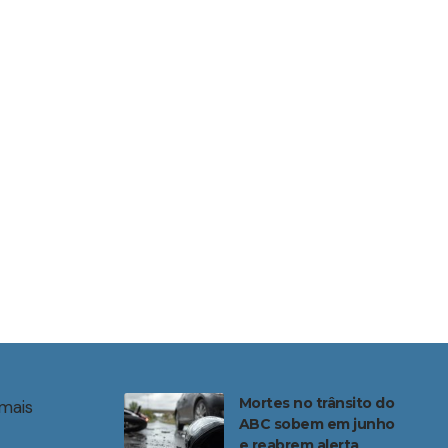
Mortes no trânsito do
mais
ABC sobem em junho
e reabrem alerta