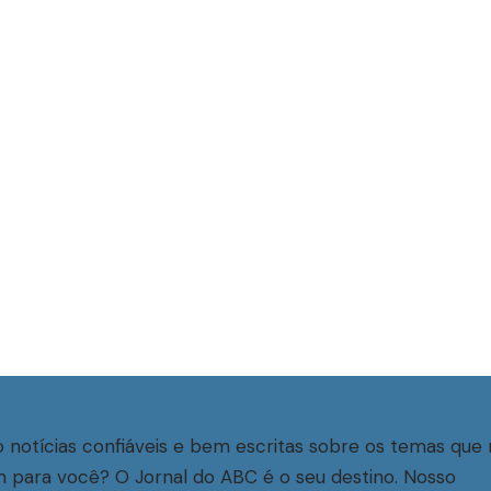
 notícias confiáveis e bem escritas sobre os temas que 
 para você? O Jornal do ABC é o seu destino. Nosso