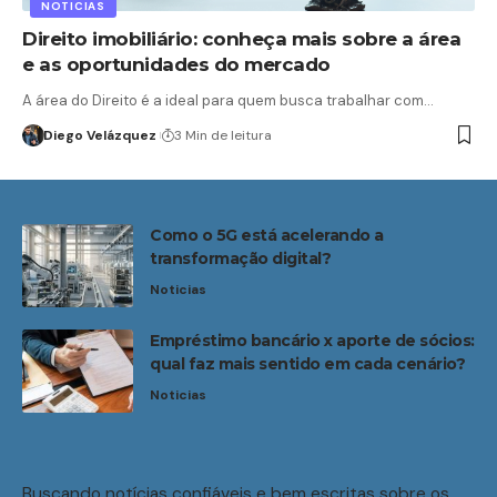
NOTICIAS
Direito imobiliário: conheça mais sobre a área
e as oportunidades do mercado
A área do Direito é a ideal para quem busca trabalhar com…
Diego Velázquez
3 Min de leitura
Como o 5G está acelerando a
transformação digital?
Noticias
Empréstimo bancário x aporte de sócios:
qual faz mais sentido em cada cenário?
Noticias
Buscando notícias confiáveis e bem escritas sobre os