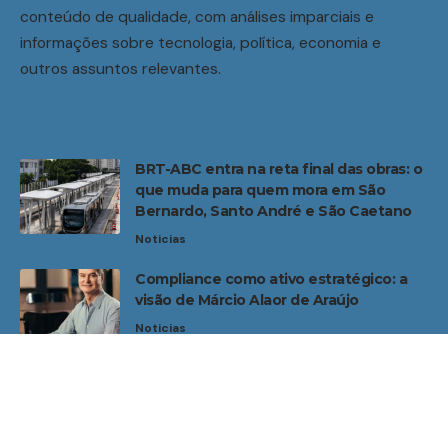
conteúdo de qualidade, com análises imparciais e
informações sobre tecnologia, política, economia e
outros assuntos relevantes.
BRT-ABC entra na reta final das obras: o
que muda para quem mora em São
Bernardo, Santo André e São Caetano
Noticias
Compliance como ativo estratégico: a
visão de Márcio Alaor de Araújo
Noticias