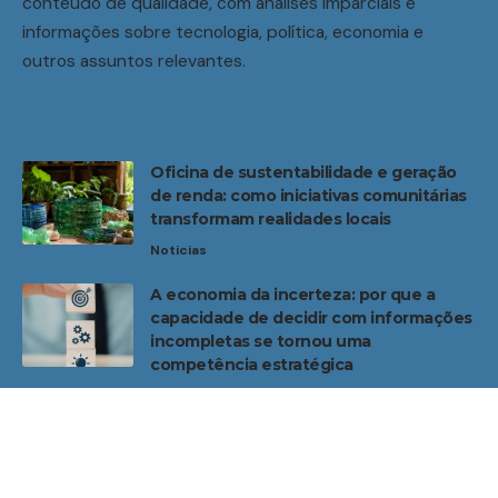
conteúdo de qualidade, com análises imparciais e
informações sobre tecnologia, política, economia e
outros assuntos relevantes.
Oficina de sustentabilidade e geração
de renda: como iniciativas comunitárias
transformam realidades locais
Noticias
A economia da incerteza: por que a
capacidade de decidir com informações
incompletas se tornou uma
competência estratégica
Noticias