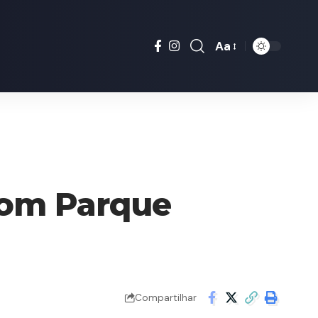
Aa
Font
Resizer
com Parque
Compartilhar