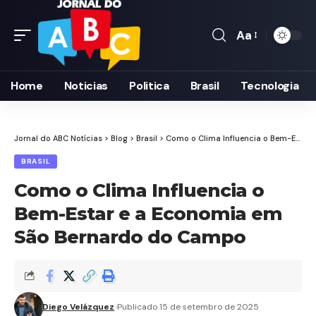
Aa
Font
Resizer
Home
Noticias
Politica
Brasil
Tecnologia
Jornal do ABC Notícias
>
Blog
>
Brasil
>
Como o Clima Influencia o Bem-Estar e a Economia em São Bernardo do Campo
BRASIL
Como o Clima Influencia o
Bem-Estar e a Economia em
São Bernardo do Campo
Diego Velázquez
Publicado 15 de setembro de 2025