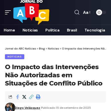
Aa
Font
Resizer
Home
Noticias
Politica
Brasil
Tecnologia
Jornal do ABC Notícias
>
Blog
>
Noticias
>
O Impacto das Intervenções Não Autorizadas em Situações de Conflito Público
NOTICIAS
O Impacto das Intervenções
Não Autorizadas em
Situações de Conflito Público
Diego Velázquez
Publicado 15 de setembro de 2025