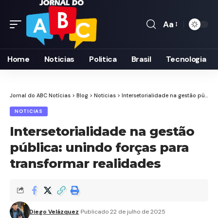
Aa
Font
Resizer
Home
Noticias
Politica
Brasil
Tecnologia
Jornal do ABC Notícias
>
Blog
>
Noticias
>
Intersetorialidade na gestão pública: unindo forças para transformar realidades
NOTICIAS
Intersetorialidade na gestão
pública: unindo forças para
transformar realidades
Diego Velázquez
Publicado 22 de julho de 2025