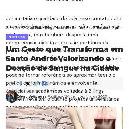
vivenciar desafios cotidianos relacionados ao meio
ambiente, saneamento, conscientização
comunitária e qualidade de vida. Esse contato com
a realidade local não apenas aprofunda a formação
Jornal do ABC Notícias
>
Blog
>
Noticias
>
Um Gesto que Transforma em Santo André: Valorizando a Doação de Sangue na Cidade
profissional, mas também desperta uma
NOTICIAS
compreensão cidadã sobre a importância da
Um Gesto que Transforma em
preservação dos recursos naturais. Em São
Santo André: Valorizando a
Bernardo, o uso da Billings como campo de estudo
Doação de Sangue na Cidade
e inovação demonstra como a educação pública
pode se tornar referência ao aproximar teoria e
prática de forma dinâmica e envolvente.
As iniciativas acadêmicas voltadas à Billings
Diego Velázquez
Publicado 24 de novembro de 2025
também revelam o quanto projetos universitários
podem contribuir para políticas públicas mais
eficientes. Cada projeto apresentado pelos alunos
ajuda a identificar problemas, propor soluções e