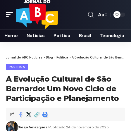
Aa
Font
Resizer
Home
Noticias
Politica
Brasil
Tecnologia
Jornal do ABC Notícias
>
Blog
>
Politica
>
A Evolução Cultural de São Bernardo: Um Novo Ciclo de Participação e Planejamento
POLITICA
A Evolução Cultural de São
Bernardo: Um Novo Ciclo de
Participação e Planejamento
Diego Velázquez
Publicado 24 de novembro de 2025