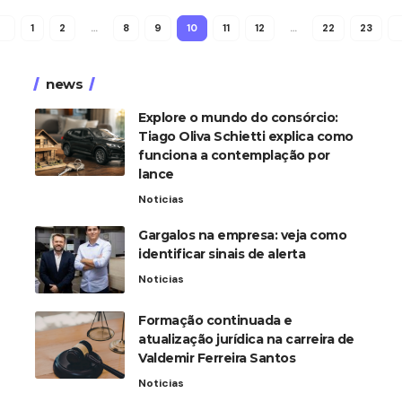
1
2
…
8
9
10
11
12
…
22
23
news
Explore o mundo do consórcio:
Tiago Oliva Schietti explica como
funciona a contemplação por
lance
Noticias
Gargalos na empresa: veja como
identificar sinais de alerta
Noticias
Formação continuada e
atualização jurídica na carreira de
Valdemir Ferreira Santos
Noticias