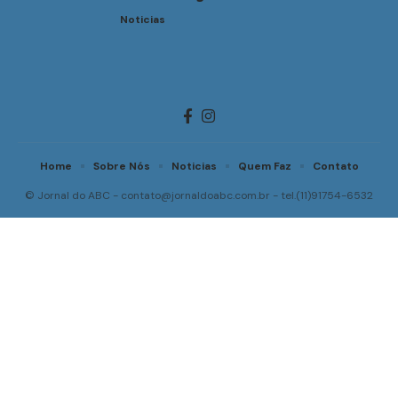
Noticias
Home
Sobre Nós
Noticias
Quem Faz
Contato
© Jornal do ABC -
contato@jornaldoabc.com.br
- tel.(11)91754-6532