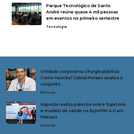
Parque Tecnológico de Santo
André reúne quase 4 mil pessoas
em eventos no primeiro semestre
Tecnologia
Unidade corporal na cirurgia plástica:
Como Haeckel Cabral Moraes analisa o
conjunto
Noticias
Hapvida realiza palestra sobre trajetória
e modelo de saúde na ExpoPIM 4.0 em
Manaus
Noticias