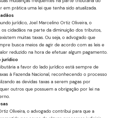
suas mudanças frequentes na parte tributária do
r em prática uma lei que tenha sido atualizada.
idadãos
do jurídico, Joel Marcelino Ortiz Oliveira, o
os cidadãos na parte da diminuição dos tributos,
existem muitas taxas. Ou seja, o advogado que
mpre busca meios de agir de acordo com as leis e
alor reduzido na hora de efetuar algum pagamento.
 jurídico
butária a favor do lado jurídico está sempre de
taxas à Fazenda Nacional, reconhecendo o processo
iscalizando as devidas taxas a serem pagas por
quer outros que possuem a obrigação por lei na
erno.
esas
tiz Oliveira, o advogado contribui para que a