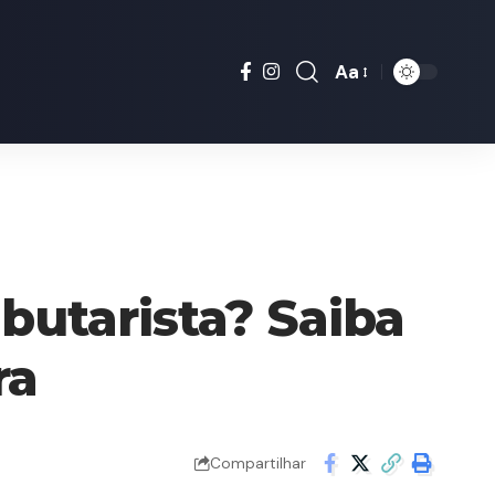
Aa
Font
Resizer
butarista? Saiba
ra
Compartilhar