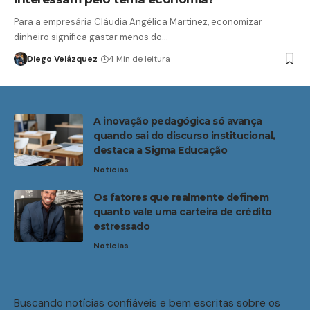
Para a empresária Cláudia Angélica Martinez, economizar
dinheiro significa gastar menos do…
Diego Velázquez
4 Min de leitura
A inovação pedagógica só avança
quando sai do discurso institucional,
destaca a Sigma Educação
Noticias
Os fatores que realmente definem
quanto vale uma carteira de crédito
estressado
Noticias
Buscando notícias confiáveis e bem escritas sobre os