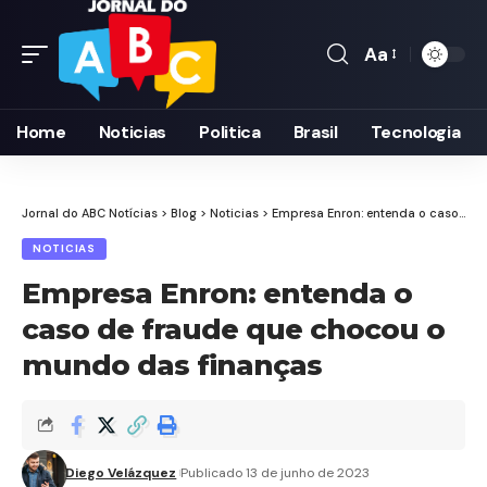
Aa
Font
Resizer
Home
Noticias
Politica
Brasil
Tecnologia
Jornal do ABC Notícias
>
Blog
>
Noticias
>
Empresa Enron: entenda o caso de fraude que chocou o mundo das finanças
NOTICIAS
Empresa Enron: entenda o
caso de fraude que chocou o
mundo das finanças
Diego Velázquez
Publicado 13 de junho de 2023